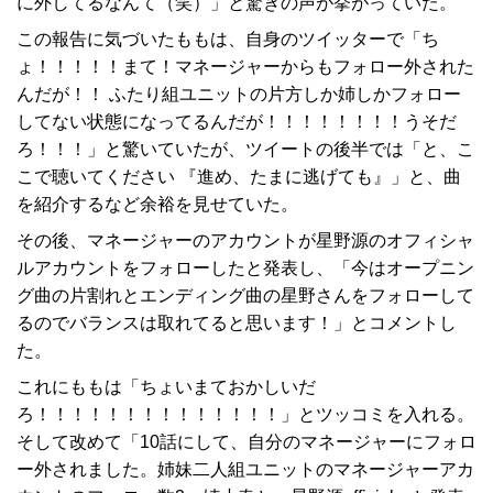
に外してるなんて（笑）」と驚きの声が挙がっていた。
この報告に気づいたももは、自身のツイッターで「ち
ょ！！！！！まて！マネージャーからもフォロー外された
んだが！！ ふたり組ユニットの片方しか姉しかフォロー
してない状態になってるんだが！！！！！！！！うそだ
ろ！！！」と驚いていたが、ツイートの後半では「と、こ
こで聴いてください 『進め、たまに逃げても』」と、曲
を紹介するなど余裕を見せていた。
その後、マネージャーのアカウントが星野源のオフィシャ
ルアカウントをフォローしたと発表し、「今はオープニン
グ曲の片割れとエンディング曲の星野さんをフォローして
るのでバランスは取れてると思います！」とコメントし
た。
これにももは「ちょいまておかしいだ
ろ！！！！！！！！！！！！！！」とツッコミを入れる。
そして改めて「10話にして、自分のマネージャーにフォロ
ー外されました。姉妹二人組ユニットのマネージャーアカ