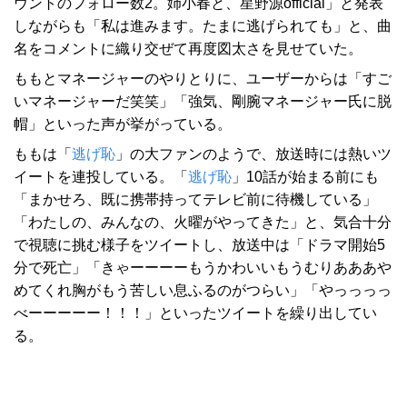
ウントのフォロー数2。姉小春と、星野源official」と発表
しながらも「私は進みます。たまに逃げられても」と、曲
名をコメントに織り交ぜて再度図太さを見せていた。
ももとマネージャーのやりとりに、ユーザーからは「すご
いマネージャーだ笑笑」「強気、剛腕マネージャー氏に脱
帽」といった声が挙がっている。
ももは「
逃げ恥
」の大ファンのようで、放送時には熱いツ
イートを連投している。「
逃げ恥
」10話が始まる前にも
「まかせろ、既に携帯持ってテレビ前に待機している」
「わたしの、みんなの、火曜がやってきた」と、気合十分
で視聴に挑む様子をツイートし、放送中は「ドラマ開始5
分で死亡」「きゃーーーーもうかわいいもうむりあああや
めてくれ胸がもう苦しい息ふるのがつらい」「やっっっっ
べーーーーー！！！」といったツイートを繰り出してい
る。