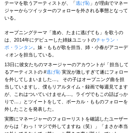
テーマを歌うアーティストが、「
逃げ恥
」が理由でマネー
ジャーからツイッターのフォローを外される事態となって
いる。
オープニングテーマ「進め、たまに逃げても」を歌うの
は、2014年にデビューした姉妹ユニットの
チャラン・
ポ・ランタン
。妹・ももが歌を担当、姉・小春がアコーデ
ィオンを担当している。
13日に彼女たちのマネージャーのアカウントが「担当して
るアーティストの #
逃げ恥
実況が激しすぎて遂にフォロー
を外してしまいました…。 その子はオープニング曲を担
当していますし、僕もリアルタイム・録画で毎週見てます
が、これはついていけません…。ライヴでもこの話ばっか
りで…」とツイートをして、ボーカル・もものフォローを
外したことを発表した。
実際にマネージャーのフォローリストを確認したユーザー
からは「わっ！マジで外してますね（笑）」「まさか本当