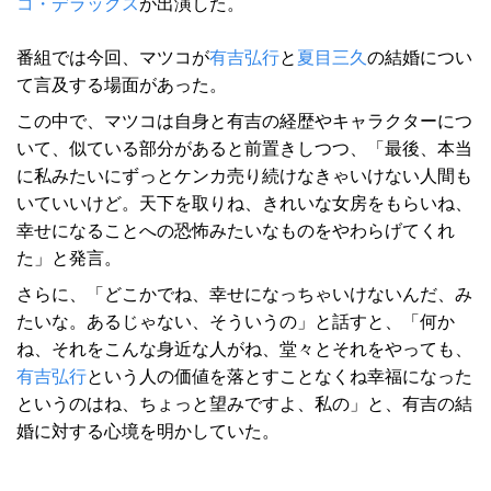
コ・デラックス
が出演した。
番組では今回、マツコが
有吉弘行
と
夏目三久
の結婚につい
て言及する場面があった。
この中で、マツコは自身と有吉の経歴やキャラクターにつ
いて、似ている部分があると前置きしつつ、「最後、本当
に私みたいにずっとケンカ売り続けなきゃいけない人間も
いていいけど。天下を取りね、きれいな女房をもらいね、
幸せになることへの恐怖みたいなものをやわらげてくれ
た」と発言。
さらに、「どこかでね、幸せになっちゃいけないんだ、み
たいな。あるじゃない、そういうの」と話すと、「何か
ね、それをこんな身近な人がね、堂々とそれをやっても、
有吉弘行
という人の価値を落とすことなくね幸福になった
というのはね、ちょっと望みですよ、私の」と、有吉の結
婚に対する心境を明かしていた。