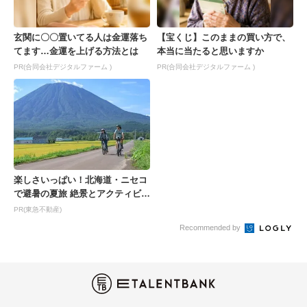
玄関に〇〇置いてる人は金運落ち
【宝くじ】このままの買い方で、
てます…金運を上げる方法とは
本当に当たると思いますか
PR(合同会社デジタルファーム )
PR(合同会社デジタルファーム )
楽しさいっぱい！北海道・ニセコ
で避暑の夏旅 絶景とアクティビテ
ィが揃う「ニセコ東...
PR(東急不動産)
Recommended by