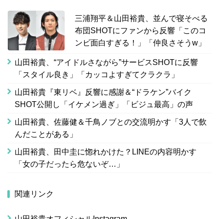
三浦翔平＆山田裕貴、並んで寝そべる
布団SHOTにファンから反響「このコ
ンビ面白すぎる！」「仲良さそうw」
山田裕貴、“アイドルさながら”サービスSHOTに反響
「スタイル良き」「カッコよすぎてクラクラ」
山田裕貴『東リベ』反響に感謝＆“ドラケン”バイク
SHOT公開し「イケメン過ぎ」「ビジュ最高」の声
山田裕貴、佐藤健＆千鳥ノブとの交流明かす「3人で飲
んだことがある」
山田裕貴、田中圭に惚れかけた？LINEの内容明かす
「女の子だったら危ないぞ…」
関連リンク
山田裕貴オフィシャルInstagram