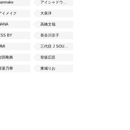
canmake
アイシャドウベース
アイメイク
大泉洋
HANA
高橋文哉
ESS BY
長谷川京子
ØMI
三代目 J SOUL BROTHERS from EXILE TRIBE
岩田剛典
登坂広臣
原菜乃華
東城りお