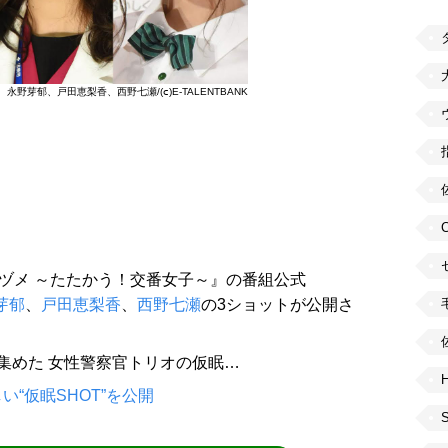
永野芽郁、戸田恵梨香、西野七瀬/(ⅽ)E-TALENTBANK
コヅメ ～たたかう！交番女子～』の番組公式
芽郁
、
戸田恵梨香
、
西野七瀬
の3ショットが公開さ
集めた 女性警察官トリオの仮眠…
H
“仮眠SHOT”を公開