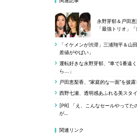
関連記事
永野芽郁＆戸田恵
「最強トリオ」「
「イケメンが渋滞」三浦翔平＆山田裕
差値がやばい」
運転好きな永野芽郁、“車で1番遠
ら…」
戸田恵梨香、“家庭的な一面”を披
西野七瀬、透明感あふれる美スタイ
[PR]
「え、こんなセールやってたの？
が...
関連リンク