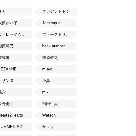
タカ
タカアンドトシ
大原ゆい子
Jamiroquai
ヴィレッジヴァンガード
ファーストサマーウイカ
指原莉乃
back number
佐藤健
槇原敬之
CEZANNE
m·a·c
セザンヌ
小鼻
毛穴
mlk
佐野勇斗
吉田仁人
earts2Hearts
Watson
SUMMER SONIC
サマソニ