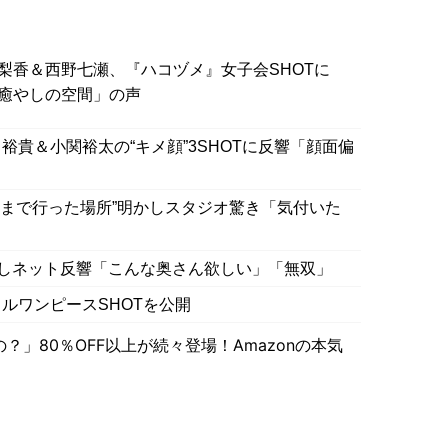
梨香＆西野七瀬、『ハコヅメ』女子会SHOTに
癒やしの空間」の声
貴＆小関裕太の“キメ顔”3SHOTに反響「顔面偏
くまで行った場所”明かしスタジオ驚き「気付いた
露しネット反響「こんな奥さん欲しい」「無双」
ルワンピースSHOTを公開
」80％OFF以上が続々登場！Amazonの本気