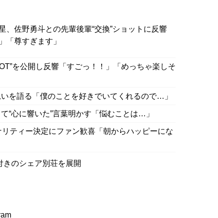
星、佐野勇斗との先輩後輩“交換”ショットに反響
」「尊すぎます」
HOT”を公開し反響「すごっ！！」「めっちゃ楽しそ
思いを語る「僕のことを好きでいてくれるので…」
て“心に響いた”言葉明かす「悩むことは…」
ソナリティー決定にファン歓喜「朝からハッピーにな
付きのシェア別荘を展開
ram