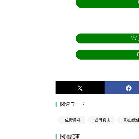
関連ワード
佐野勇斗
堀田真由
影山優
関連記事