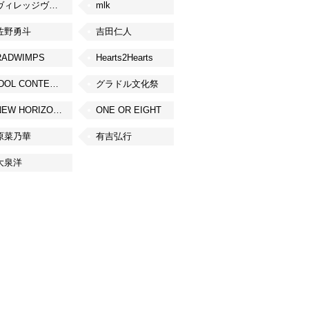
ヴィレッジヴァンガード
mlk
佐野勇斗
吉田仁人
RADWIMPS
Hearts2Hearts
IDOL CONTENT EXPO
グラドル文化祭
NEW HORIZON FEST
ONE OR EIGHT
原菜乃華
有吉弘行
大泉洋