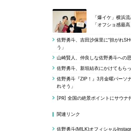
「爆イケ」横浜流
「オフショ感最高
佐野勇斗、吉田沙保里に“担がれS
う」
山崎賢人、仲良しな佐野勇斗への
佐野勇斗、新垣結衣にかけてもらっ
佐野勇斗『ZIP！』3月金曜パー
れそう」
[PR]
全国の絶景ポイントにサウナ
関連リンク
佐野勇斗(M!LK)オフィシャルInstag