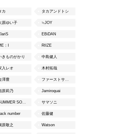
タカ
タカアンドトシ
大原ゆい子
≒JOY
lariS
EBiDAN
ME：I
RIIZE
いきものがかり
中島健人
家入レオ
木村拓哉
金澤豊
ファーストサマーウイカ
指原莉乃
Jamiroquai
SUMMER SONIC
サマソニ
ack number
佐藤健
槇原敬之
Watson