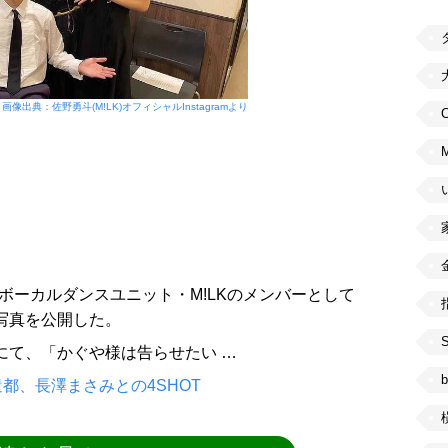
画像出典：佐野勇斗(M!LK)オフィシャルInstagramより
C
ボーカルダンスユニット・M!LKのメンバーとして
mに写真を公開した。
ントにて、「かぐや様は告らせたい …
b
都、長澤まさみとの4SHOT