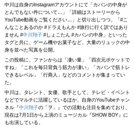
中川は自身のInstagramアカウントにて「カバンの中身が
とんでもない件について…」「詳細はストーリーから
YouTube動画をご覧ください…」と切り出しつつ、「#こ
んなことあるのか #ドラえもんか #旅行に行く訳ではあり
ません #
中川翔子
#しょこたん #カバンの中身」といった
タグと共に、ゲーム機やお菓子など、大量のリュックの中
身を並べた写真を公開。
この投稿に、ファンからは「凄い量」「四次元ポケットで
すね」「これを毎日背負う筋力が凄い」「カバンで筋トレ
できるレベル」「行商人」などのコメントが集まってい
た。
中川は、タレント、女優、歌手として、テレビ・イベント
などでマルチに活躍しているほか、自身のYouTubeチャン
ネル『
中川翔子
の「ヲ」』での活動も注目を集めており、
現在は7月1日から上演のミュージカル『SHOW BOY』に
も出演している。