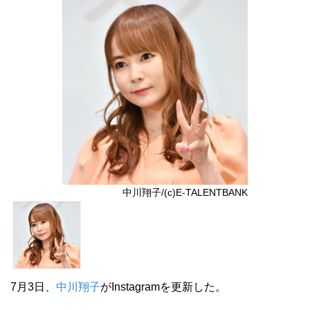
中川翔子/(c)E-TALENTBANK
7月3日、
中川翔子
がInstagramを更新した。