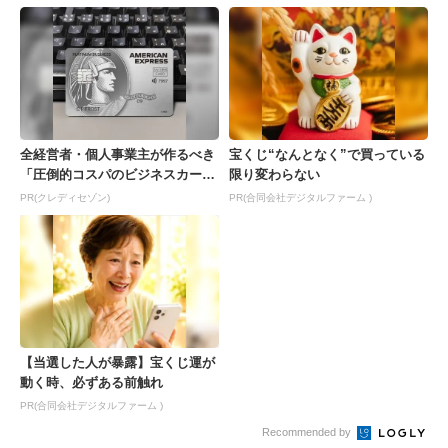
全経営者・個人事業主が作るべき
宝くじ“なんとなく”で買っている
「圧倒的コスパのビジネスカー
限り変わらない
ド」
PR(クレディセゾン)
PR(合同会社デジタルファーム )
【当選した人が暴露】宝くじ運が
動く時、必ずある前触れ
PR(合同会社デジタルファーム )
Recommended by