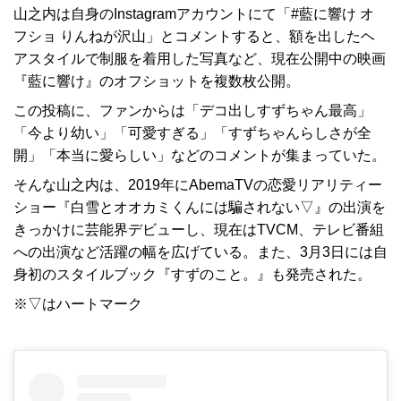
山之内は自身のInstagramアカウントにて「#藍に響け オ
フショ りんねが沢山」とコメントすると、額を出したヘ
アスタイルで制服を着用した写真など、現在公開中の映画
『藍に響け』のオフショットを複数枚公開。
この投稿に、ファンからは「デコ出しすずちゃん最高」
「今より幼い」「可愛すぎる」「すずちゃんらしさが全
開」「本当に愛らしい」などのコメントが集まっていた。
そんな山之内は、2019年にAbemaTVの恋愛リアリティー
ショー『白雪とオオカミくんには騙されない▽』の出演を
きっかけに芸能界デビューし、現在はTVCM、テレビ番組
への出演など活躍の幅を広げている。また、3月3日には自
身初のスタイルブック『すずのこと。』も発売された。
※▽はハートマーク