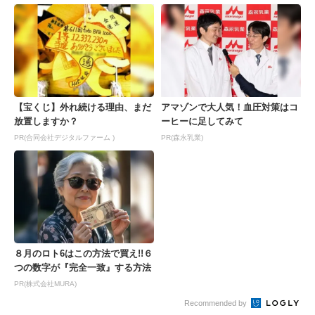
【宝くじ】外れ続ける理由、まだ
アマゾンで大人気！血圧対策はコ
放置しますか？
ーヒーに足してみて
PR(合同会社デジタルファーム )
PR(森永乳業)
８月のロト6はこの方法で買え!!６
つの数字が『完全一致』する方法
PR(株式会社MURA)
Recommended by