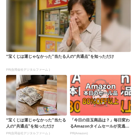
“宝くじは運じゃなかった”当たる人の“共通点”を知っただけ
PR(合同会社デジタルファーム )
“宝くじは運じゃなかった”当たる
「今日の目玉商品は？」毎日変わ
人の“共通点”を知っただけ
るAmazonタイムセールが見逃せ
ない
PR(合同会社デジタルファーム )
PR(Amazon)