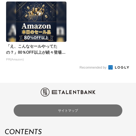
「え、こんなセールやってた
の？」80％OFF以上が続々登場！
Amazonの本気が...
PR(Amazon)
Recommended by
サイトマップ
CONTENTS