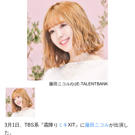
藤田ニコル/(c)E-TALENTBANK
3月1日、TBS系『霜降り
ミキ
XIT』に
藤田ニコル
が出演し
た。