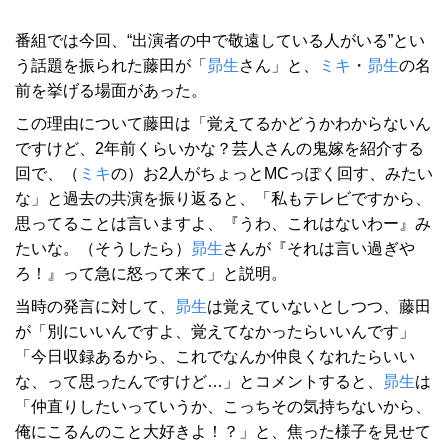
番組では今回、“出演者の中で敬遠している人がいる”とい
う話題を振られた藤田が「
昴生
さん」と、
ミキ
・
昴生
の名
前を挙げる場面があった。
この理由について藤田は「覚えてるかどうかわからないん
ですけど、2年前くらいかな？芸人さんの鬼嫁を紹介する
回で、（
ミキ
の）お2人がちょっとMCっぽく回す、みたい
な」と過去の共演を振り返ると、「私もテレビですから、
思ってることは言いますよ、『うわ、これはないわー』み
たいな。（そうしたら）
昴生
さんが『それは言い過ぎや
ろ！』って急に怒って来て」と説明。
当時の発言に対して、
昴生
は覚えていないとしつつ、藤田
が「別にいいんですよ、覚えてなかったらいいんです」
「今日収録あるから、これでなんか仲良くなれたらいい
な、って思ったんですけど…」とコメントすると、
昴生
は
「仲直りしたいっていうか、こっちその気持ちないから、
俺にこるんのこと大好きよ！？」と、焦った様子を見せて