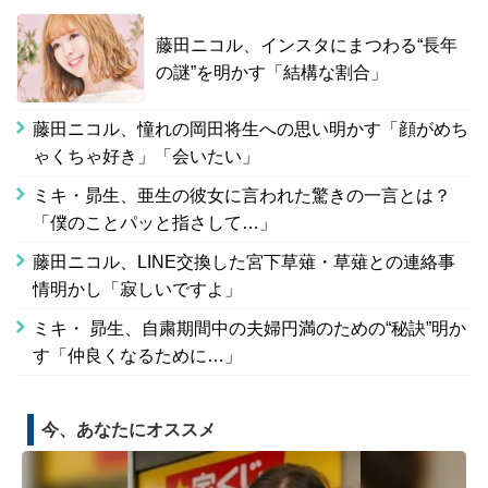
藤田ニコル、インスタにまつわる“長年
の謎”を明かす「結構な割合」
藤田ニコル、憧れの岡田将生への思い明かす「顔がめち
ゃくちゃ好き」「会いたい」
ミキ・昴生、亜生の彼女に言われた驚きの一言とは？
「僕のことパッと指さして…」
藤田ニコル、LINE交換した宮下草薙・草薙との連絡事
情明かし「寂しいですよ」
ミキ・ 昴生、自粛期間中の夫婦円満のための“秘訣”明か
す「仲良くなるために…」
今、あなたにオススメ