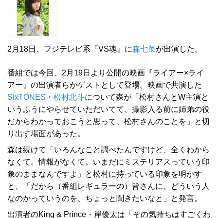
2月18日、フジテレビ系『VS魂』に
森七菜
が出演した。
番組では今回、2月19日より公開の映画『ライアー×ライ
アー』の出演者らがゲストとして登場。映画で共演した
SixTONES
・
松村北斗
について森が「松村さんとW主演と
いうふうにやらせていただいてて、撮影入る前に姉弟の役
だからわかっておこうと思って、松村さんのことを」と切
り出す場面があった。
森は続けて「いろんなこと調べたんですけど、全くわから
なくて。情報がなくて。いまだにミステリアスっていう印
象のままなんですよ」と松村に持っている印象を明かす
と、「だから（番組レギュラーの）皆さんに、どういう人
なのかっていうのを、ちょっと聞きたいなと」と発言。
出演者のKing & Prince・岸優太は「その気持ちはすごくわ