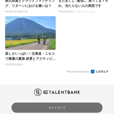
株式投資とクラウドファンディン
まだ宝くじ“適当に”買ってる？そ
グ、リターンにおける違いは？
れ、当たらない人の典型です
PR(東京証券取引所)
PR(合同会社デジタルファーム )
楽しさいっぱい！北海道・ニセコ
で避暑の夏旅 絶景とアクティビテ
ィが揃う「ニセコ東...
PR(東急不動産)
Recommended by
サイトマップ