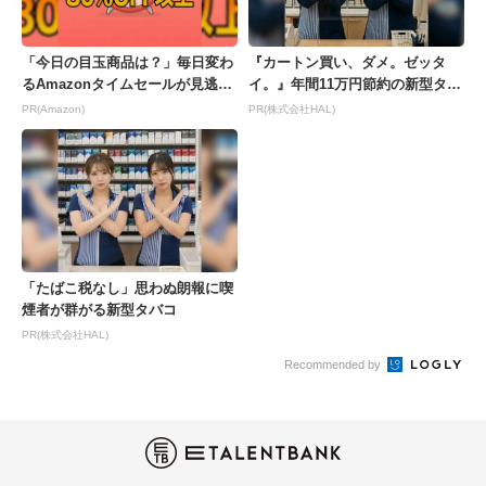
「今日の目玉商品は？」毎日変わ
『カートン買い、ダメ。ゼッタ
るAmazonタイムセールが見逃せ
イ。』年間11万円節約の新型タバ
ない
コが爆売れ
PR(Amazon)
PR(株式会社HAL)
「たばこ税なし」思わぬ朗報に喫
煙者が群がる新型タバコ
PR(株式会社HAL)
Recommended by