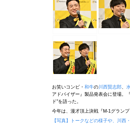
お笑いコンビ・
和牛
の
川西賢志郎
、
アドバイザー』製品発表会に登場。『
ド”を語った。
今年は、漫才頂上決戦『M-1グランプ
【写真】トークなどの様子や、川西