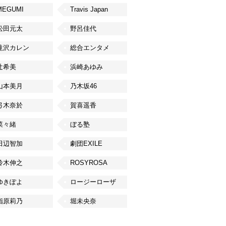
MEGUMI
Travis Japan
松田元太
野呂佳代
滝沢カレン
総合エンタメ
辻希美
浜崎あゆみ
山本美月
乃木坂46
弓木奈於
賀喜遥香
菜々緒
ぼる塾
田辺智加
劇団EXILE
鈴木伸之
ROSYROSA
ゆきぽよ
ロージーローザ
指原莉乃
堀未央奈