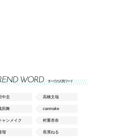
REND WORD
すべての人気ワード
田中圭
高橋文哉
浅田舞
canmake
キャンメイク
村重杏奈
波瑠
長濱ねる