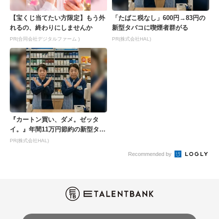
【宝くじ当てたい方限定】もう外
「たばこ税なし」600円→83円の
れるの、終わりにしませんか
新型タバコに喫煙者群がる
PR(合同会社デジタルファーム )
PR(株式会社HAL)
『カートン買い、ダメ。ゼッタ
イ。』年間11万円節約の新型タバ
コが爆売れ
PR(株式会社HAL)
Recommended by