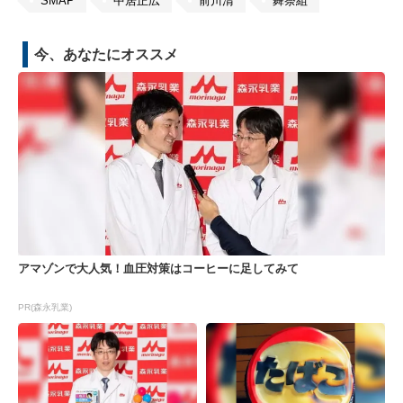
SMAP
中居正広
前川清
舞祭組
今、あなたにオススメ
アマゾンで大人気！血圧対策はコーヒーに足してみて
PR(森永乳業)