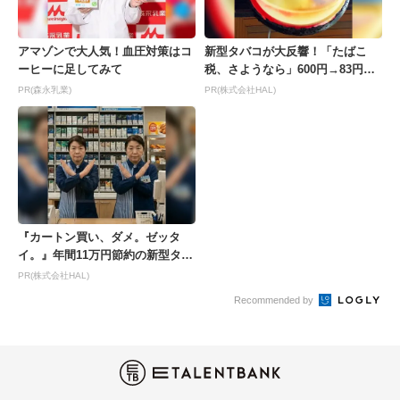
アマゾンで大人気！血圧対策はコ
新型タバコが大反響！「たばこ
ーヒーに足してみて
税、さようなら」600円→83円の
新型が爆売れ
PR(森永乳業)
PR(株式会社HAL)
『カートン買い、ダメ。ゼッタ
イ。』年間11万円節約の新型タバ
コが爆売れ
PR(株式会社HAL)
Recommended by