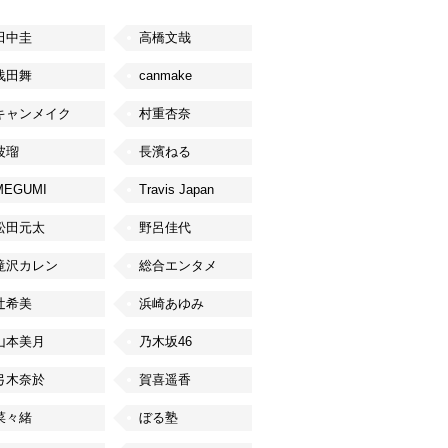
田中圭
高橋文哉
浅田舞
canmake
キャンメイク
村重杏奈
波瑠
長濱ねる
MEGUMI
Travis Japan
松田元太
野呂佳代
滝沢カレン
総合エンタメ
辻希美
浜崎あゆみ
山本美月
乃木坂46
弓木奈於
賀喜遥香
菜々緒
ぼる塾