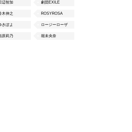
田辺智加
劇団EXILE
鈴木伸之
ROSYROSA
ゆきぽよ
ロージーローザ
指原莉乃
堀未央奈