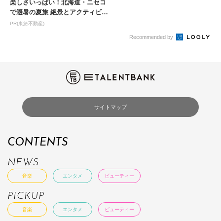
楽しさいっぱい！北海道・ニセコ
で避暑の夏旅 絶景とアクティビテ
ィが揃う「ニセコ東...
PR(東急不動産)
Recommended by
サイトマップ
CONTENTS
NEWS
音楽
エンタメ
ビューティー
PICKUP
音楽
エンタメ
ビューティー