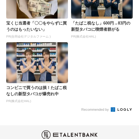
宝くじ当選者「〇〇をやらずに買
「たばこ税なし」600円→83円の
うのはもったいない」
新型タバコに喫煙者群がる
PR(合同会社デジタルファーム )
PR(株式会社HAL)
コンビニで買うのは損！たばこ税
なしの新型タバコが爆売れ中
PR(株式会社HAL)
Recommended by