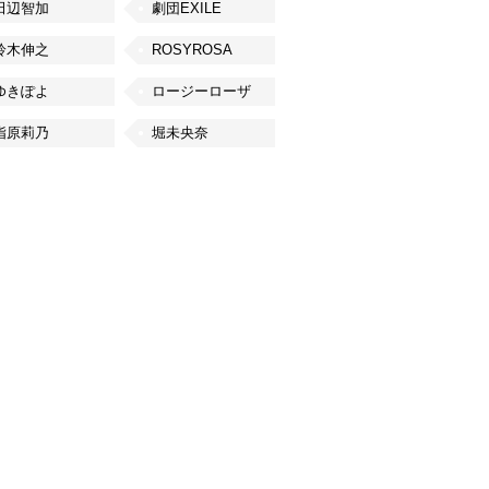
田辺智加
劇団EXILE
鈴木伸之
ROSYROSA
ゆきぽよ
ロージーローザ
指原莉乃
堀未央奈