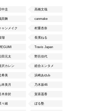
田中圭
高橋文哉
浅田舞
canmake
キャンメイク
村重杏奈
波瑠
長濱ねる
MEGUMI
Travis Japan
松田元太
野呂佳代
滝沢カレン
総合エンタメ
辻希美
浜崎あゆみ
山本美月
乃木坂46
弓木奈於
賀喜遥香
菜々緒
ぼる塾