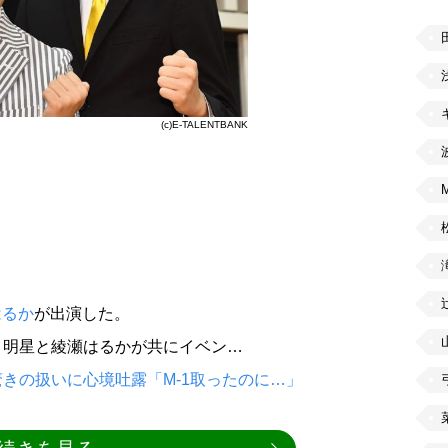
(c)E-TALENTBANK
はるか
が出演した。
り明星と綾瀬はるかが共にイベン…
きの扱いに心境吐露「M-1取ったのに…」