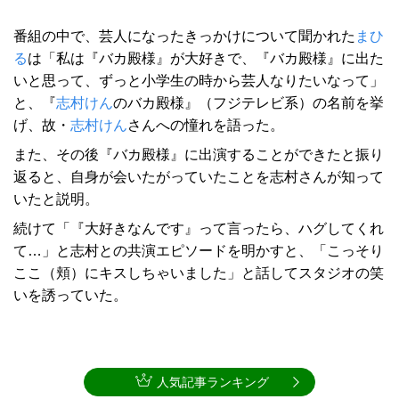
番組の中で、芸人になったきっかけについて聞かれた
まひ
る
は「私は『バカ殿様』が大好きで、『バカ殿様』に出た
いと思って、ずっと小学生の時から芸人なりたいなって」
と、『
志村けん
のバカ殿様』（フジテレビ系）の名前を挙
げ、故・
志村けん
さんへの憧れを語った。
また、その後『バカ殿様』に出演することができたと振り
返ると、自身が会いたがっていたことを志村さんが知って
いたと説明。
続けて「『大好きなんです』って言ったら、ハグしてくれ
て…」と志村との共演エピソードを明かすと、「こっそり
ここ（頬）にキスしちゃいました」と話してスタジオの笑
いを誘っていた。
人気記事ランキング