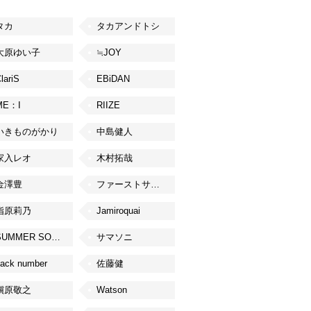
タカ
タカアンドトシ
大原ゆい子
≒JOY
lariS
EBiDAN
ME：I
RIIZE
いきものがかり
中島健人
家入レオ
木村拓哉
金澤豊
ファーストサマーウイカ
指原莉乃
Jamiroquai
SUMMER SONIC
サマソニ
ack number
佐藤健
槇原敬之
Watson