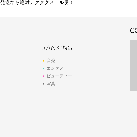
M発送なら絶対チクタクメール便！
C
RANKING
音楽
エンタメ
ビューティー
写真