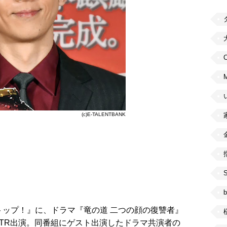
C
(c)E-TALENTBANK
b
トップ！』に、ドラマ『竜の道 二つの顔の復讐者』
VTR出演。同番組にゲスト出演したドラマ共演者の