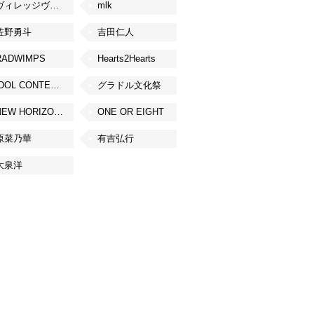
ヴィレッジヴァンガード
mlk
佐野勇斗
吉田仁人
RADWIMPS
Hearts2Hearts
IDOL CONTENT EXPO
グラドル文化祭
NEW HORIZON FEST
ONE OR EIGHT
原菜乃華
有吉弘行
大泉洋