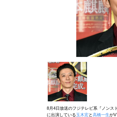
8月4日放送のフジテレビ系『ノンス
に出演している
玉木宏
と
高橋一生
が