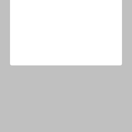
「お顔優しくなった」「可愛すぎ」
浜崎あゆみ、お茶目顔のデビュー22周年記念SHOT公開
に「はい、可愛い」「ついて行くよ」の声
関連リンク
浜崎あゆみオフィシャルInstagram
今、あなたにオススメ