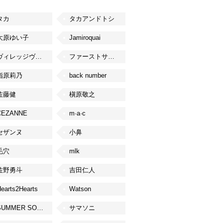
タカ
タカアンドトシ
大原ゆい子
Jamiroquai
ヴィレッジヴァンガード
ファーストサマーウイカ
指原莉乃
back number
佐藤健
槇原敬之
CEZANNE
m·a·c
セザンヌ
小鼻
毛穴
mlk
佐野勇斗
吉田仁人
earts2Hearts
Watson
SUMMER SONIC
サマソニ