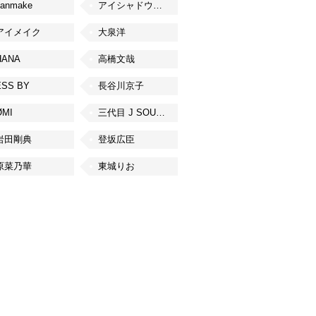
canmake
アイシャドウベース
アイメイク
大泉洋
HANA
高橋文哉
ESS BY
長谷川京子
ØMI
三代目 J SOUL BROTHERS from EXILE TRIBE
岩田剛典
登坂広臣
原菜乃華
東城りお