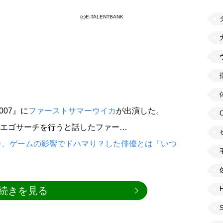
(c)E-TALENTBANK
007』に
ファーストサマーウイカ
が出演した。
内でエゴサーチを行うと話したファー…
カ、ゲームの影響でドハマり？した俳優とは「いつ
続きを見る
H