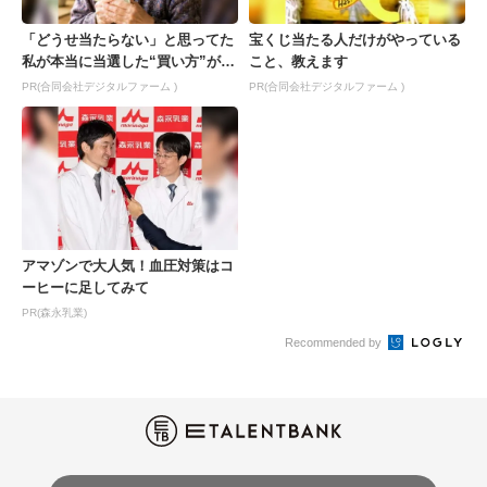
「どうせ当たらない」と思ってた
宝くじ当たる人だけがやっている
私が本当に当選した“買い方”がこ
こと、教えます
れ
PR(合同会社デジタルファーム )
PR(合同会社デジタルファーム )
アマゾンで大人気！血圧対策はコ
ーヒーに足してみて
PR(森永乳業)
Recommended by