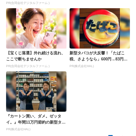
PR(合同会社デジタルファーム )
【宝くじ落選】外れ続ける流れ、
新型タバコが大反響！「たばこ
ここで断ちませんか
税、さようなら」600円→83円の
新型が爆売れ
PR(合同会社デジタルファーム )
PR(株式会社HAL)
『カートン買い、ダメ。ゼッタ
イ。』年間11万円節約の新型タバ
コが爆売れ
PR(株式会社HAL)