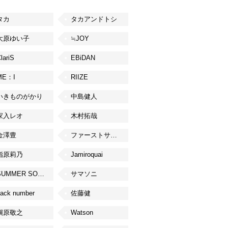
タカ
タカアンドトシ
大原ゆい子
≒JOY
lariS
EBiDAN
ME：I
RIIZE
いきものがかり
中島健人
家入レオ
木村拓哉
金澤豊
ファーストサマーウイカ
指原莉乃
Jamiroquai
SUMMER SONIC
サマソニ
ack number
佐藤健
槇原敬之
Watson