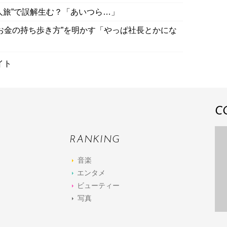
“2人旅”で誤解生む？「あいつら…」
“お金の持ち歩き方”を明かす「やっぱ社長とかにな
イト
C
RANKING
音楽
エンタメ
ビューティー
写真