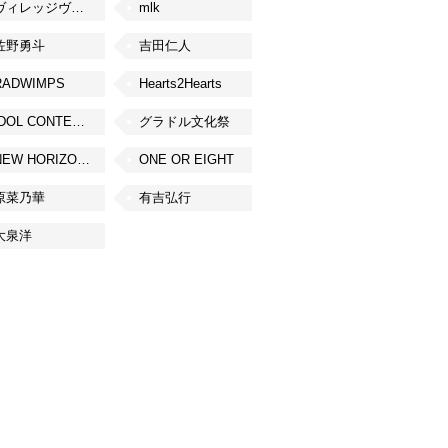
ヴィレッジヴァンガード
mlk
佐野勇斗
吉田仁人
RADWIMPS
Hearts2Hearts
IDOL CONTENT EXPO
グラドル文化祭
NEW HORIZON FEST
ONE OR EIGHT
原菜乃華
有吉弘行
大泉洋