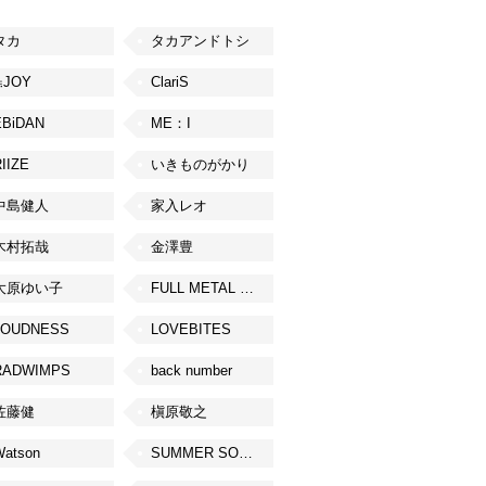
タカ
タカアンドトシ
≒JOY
ClariS
EBiDAN
ME：I
IIZE
いきものがかり
中島健人
家入レオ
木村拓哉
金澤豊
大原ゆい子
FULL METAL JAPAN 2026
LOUDNESS
LOVEBITES
RADWIMPS
back number
佐藤健
槇原敬之
Watson
SUMMER SONIC