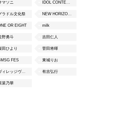
サマソニ
IDOL CONTENT EXPO
グラドル文化祭
NEW HORIZON FEST
ONE OR EIGHT
milk
佐野勇斗
吉田仁人
桜田ひより
菅田将暉
BMSG FES
東城りお
ヴィレッジヴァンガード
有吉弘行
原菜乃華