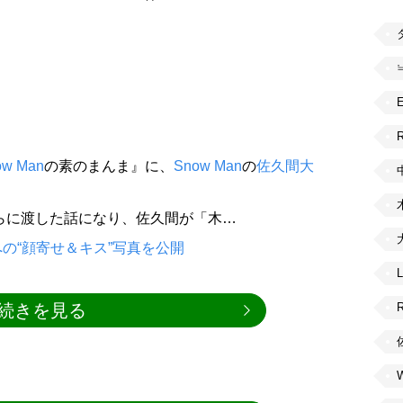
R
ow Man
の素のまんま』に、
Snow Man
の
佐久間大
先輩らに渡した話になり、佐久間が「木…
の“顔寄せ＆キス”写真を公開
続きを見る