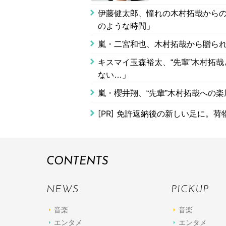
伊藤健太郎、憧れの木村拓哉からの
のような時間」
嵐・二宮和也、木村拓哉から贈られ
キスマイ玉森裕太、“先輩”木村拓
ない…」
嵐・櫻井翔、“先輩”木村拓哉への
[PR]
免許返納後の新しい足に。荷
CONTENTS
NEWS
PICKUP
音楽
音楽
エンタメ
エンタメ