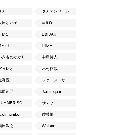
タカ
タカアンドトシ
大原ゆい子
≒JOY
lariS
EBiDAN
ME：I
RIIZE
いきものがかり
中島健人
家入レオ
木村拓哉
金澤豊
ファーストサマーウイカ
指原莉乃
Jamiroquai
SUMMER SONIC
サマソニ
ack number
佐藤健
槇原敬之
Watson