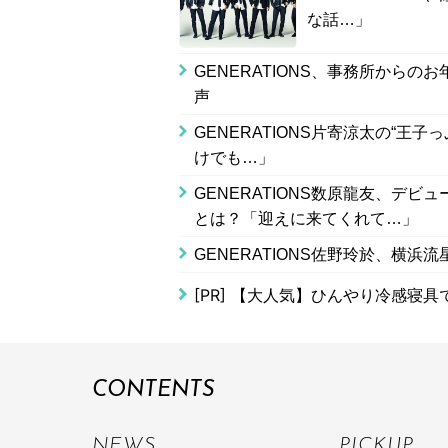
な話…」
GENERATIONS、事務所から
声
GENERATIONS片寄涼太の“
けでも…」
GENERATIONS数原龍友、デビ
とは？「迎えに来てくれて…」
GENERATIONS佐野玲於、横
[PR]
【大人気】ひんやり冷感寝具
CONTENTS
NEWS
PICKUP