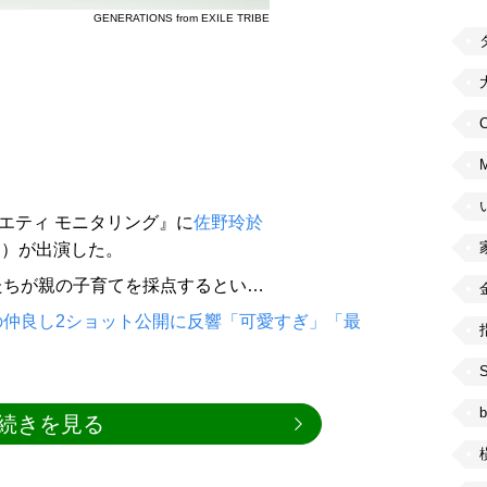
GENERATIONS from EXILE TRIBE
C
ラエティ モニタリング』に
佐野玲於
E
）が出演した。
たちが親の子育てを採点するとい…
仲良し2ショット公開に反響「可愛すぎ」「最
b
続きを見る