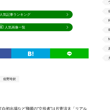
人気記事ランキング
人気画像一覧
佐野玲於
S、紅白初出場など飛躍の“立役者”は片寄涼太「リアル