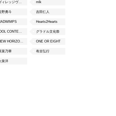
ヴィレッジヴァンガード
mlk
佐野勇斗
吉田仁人
RADWIMPS
Hearts2Hearts
IDOL CONTENT EXPO
グラドル文化祭
NEW HORIZON FEST
ONE OR EIGHT
原菜乃華
有吉弘行
大泉洋