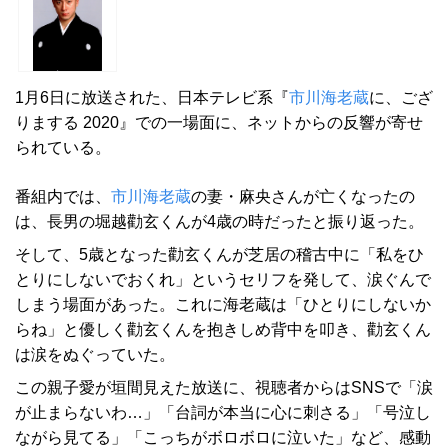
1月6日に放送された、日本テレビ系『
市川海老蔵
に、ござ
りまする 2020』での一場面に、ネットからの反響が寄せ
られている。
番組内では、
市川海老蔵
の妻・麻央さんが亡くなったの
は、長男の堀越勸玄くんが4歳の時だったと振り返った。
そして、5歳となった勸玄くんが芝居の稽古中に「私をひ
とりにしないでおくれ」というセリフを発して、涙ぐんで
しまう場面があった。これに海老蔵は「ひとりにしないか
らね」と優しく勸玄くんを抱きしめ背中を叩き、勸玄くん
は涙をぬぐっていた。
この親子愛が垣間見えた放送に、視聴者からはSNSで「涙
が止まらないわ…」「台詞が本当に心に刺さる」「号泣し
ながら見てる」「こっちがボロボロに泣いた」など、感動