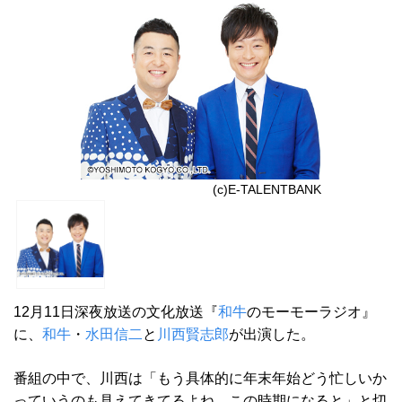
(c)E-TALENTBANK
12月11日深夜放送の文化放送『
和牛
のモーモーラジオ』
に、
和牛
・
水田信二
と
川西賢志郎
が出演した。
番組の中で、川西は「もう具体的に年末年始どう忙しいか
っていうのも見えてきてるよね、この時期になると」と切