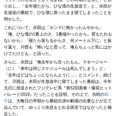
り出し、「去年寝たから、ひな壇の生放送で」と、水田が
生放送の番組で、ひな壇に座ったまま寝てしまったことを
明かした。
これについて、水田は「ホンマに怖かったんやから」
「俺、ひな壇の1番上のさ、1番端やったから。背もたれも
ないから」「寝たら落ちるからさ、何メートル下に」と振
り返り、川西も「怖いなと思って、俺もちょっと気にはか
けてたけども」と語った。
さらに、水田は「俺去年から言ったもん。マネージャー
（に）『来年は同じスケジュールは死んでしまう』と」
「去年ほどはちょっとならんように…」とコメント。続け
て、川西は、水田が生放送中に寝てしまった番組は、今年
元日に放送されたフジテレビ系『第52回新春！爆笑ヒット
パレード2019』だったことを説明。その上で、当時の
和
牛
は、大晦日の早朝から番組出演や劇場の出番などが立て
込んでいて、ゆっくり休息をとれる状況ではなかったと補
足した。