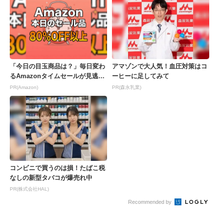
「今日の目玉商品は？」毎日変わ
アマゾンで大人気！血圧対策はコ
るAmazonタイムセールが見逃せ
ーヒーに足してみて
ない
PR(Amazon)
PR(森永乳業)
コンビニで買うのは損！たばこ税
なしの新型タバコが爆売れ中
PR(株式会社HAL)
Recommended by