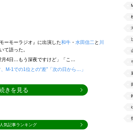
モーモーラジオ』に出演した
和牛
・
水田信二
と
川
ついて語った。
2月4日…もう深夜ですけど」「こ…
M-1での1位との“差”「次の日から…」
続きを見る
人気記事ランキング