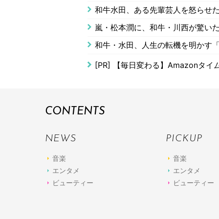
和牛水田、ある先輩芸人を怒らせ
嵐・松本潤に、和牛・川西が驚い
和牛・水田、人生の転機を明かす
[PR]
【毎日変わる】Amazonタ
CONTENTS
NEWS
PICKUP
音楽
音楽
エンタメ
エンタメ
ビューティー
ビューティー