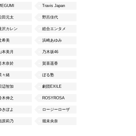
MEGUMI
Travis Japan
松田元太
野呂佳代
滝沢カレン
総合エンタメ
辻希美
浜崎あゆみ
山本美月
乃木坂46
弓木奈於
賀喜遥香
菜々緒
ぼる塾
田辺智加
劇団EXILE
鈴木伸之
ROSYROSA
ゆきぽよ
ロージーローザ
指原莉乃
堀未央奈