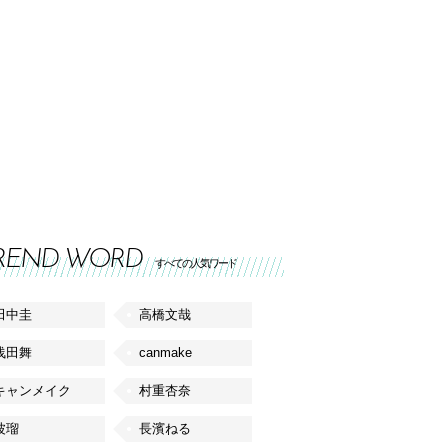
REND WORD
すべての人気ワード
田中圭
高橋文哉
浅田舞
canmake
キャンメイク
村重杏奈
波瑠
長濱ねる