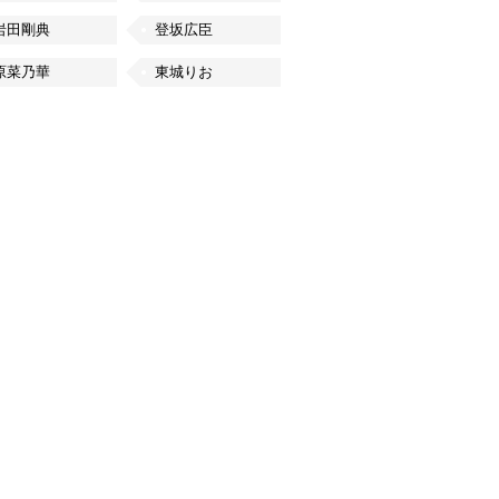
岩田剛典
登坂広臣
原菜乃華
東城りお