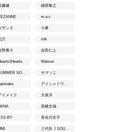
佐藤健
槇原敬之
CEZANNE
m·a·c
セザンヌ
小鼻
毛穴
mlk
佐野勇斗
吉田仁人
earts2Hearts
Watson
SUMMER SONIC
サマソニ
canmake
アイシャドウベース
アイメイク
大泉洋
HANA
高橋文哉
ESS BY
長谷川京子
ØMI
三代目 J SOUL BROTHERS from EXILE TRIBE