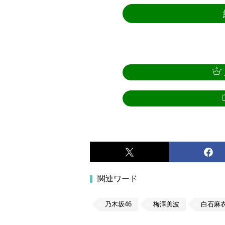
関連ワード
乃木坂46
梅澤美波
白石麻