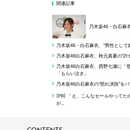
関連記事
乃木坂46・白石麻
乃木坂46・白石麻衣、“男性として
乃木坂46白石麻衣、秋元真夏の“許
乃木坂46白石麻衣、西野七瀬に「
「もらい泣き」
乃木坂46白石麻衣の“照れ演技”を
[PR]
「え、こんなセールやってたの？
が...