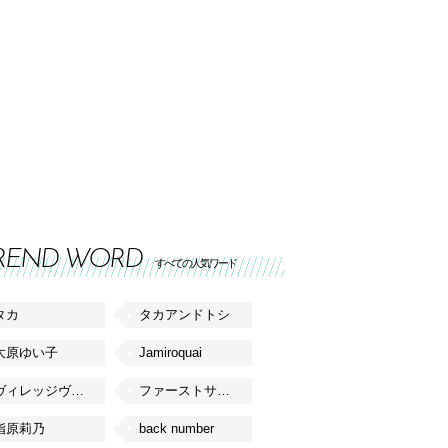
REND WORD
すべての人気ワード
タカ
タカアンドトシ
大原ゆい子
Jamiroquai
ヴィレッジヴァンガード
ファーストサマーウイカ
指原莉乃
back number