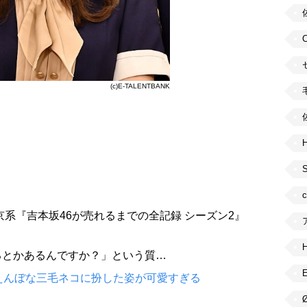
(c)E-TALENTBANK
H
京系『吉本坂46が売れるまでの全記録 シーズン2』
。
るとかあるんですか？」という質…
えんぼな三毛ネコに扮した姿が可愛すぎる