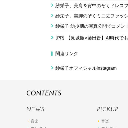
紗栄子、美肩＆背中のぞくドレス
紗栄子、美脚のぞくミニ丈ファッ
紗栄子 幼少期の写真公開でコメン
[PR]
【見城徹×藤田晋】AI時代で
関連リンク
紗栄子オフィシャルInstagram
CONTENTS
NEWS
PICKUP
音楽
音楽