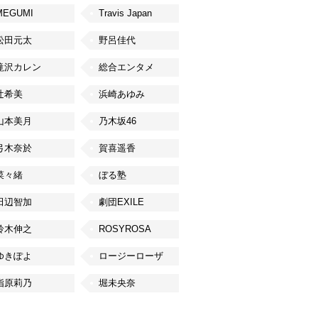
MEGUMI
Travis Japan
松田元太
野呂佳代
滝沢カレン
総合エンタメ
辻希美
浜崎あゆみ
山本美月
乃木坂46
弓木奈於
賀喜遥香
菜々緒
ぼる塾
田辺智加
劇団EXILE
鈴木伸之
ROSYROSA
ゆきぽよ
ロージーローザ
指原莉乃
堀未央奈