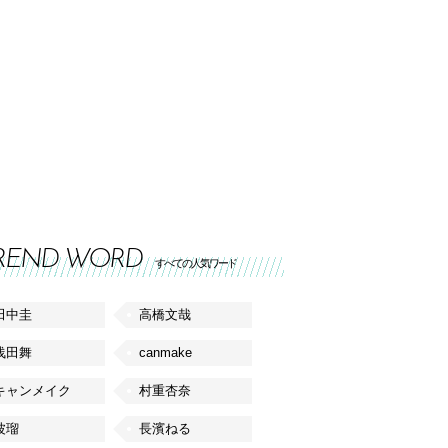
REND WORD
すべての人気ワード
田中圭
高橋文哉
浅田舞
canmake
キャンメイク
村重杏奈
波瑠
長濱ねる