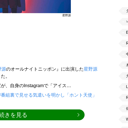
星野源
R
野源
のオールナイトニッポン』に出演した
星野源
した。
自身のInstagramで「アイス…
が番組裏で見せる気遣いを明かし「ホント天使」
続きを見る