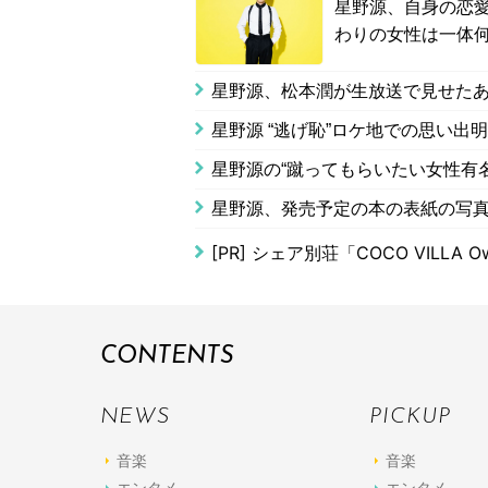
星野源、自身の恋愛
わりの女性は一体
星野源、松本潤が生放送で見せた
星野源 “逃げ恥”ロケ地での思い
星野源の“蹴ってもらいたい女性有
星野源、発売予定の本の表紙の写
[PR]
シェア別荘「COCO VILLA Ow
CONTENTS
NEWS
PICKUP
音楽
音楽