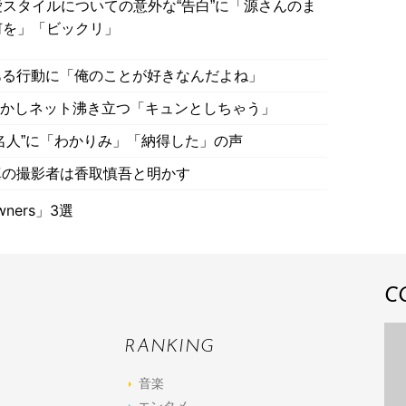
スタイルについての意外な“告白”に「源さんのま
何を」「ビックリ」
ある行動に「俺のことが好きなんだよね」
出明かしネット沸き立つ「キュンとしちゃう」
名人”に「わかりみ」「納得した」の声
真の撮影者は香取慎吾と明かす
ners」3選
C
RANKING
音楽