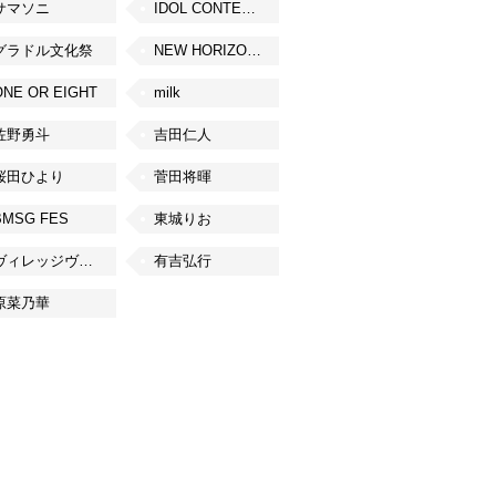
サマソニ
IDOL CONTENT EXPO
グラドル文化祭
NEW HORIZON FEST
ONE OR EIGHT
milk
佐野勇斗
吉田仁人
桜田ひより
菅田将暉
BMSG FES
東城りお
ヴィレッジヴァンガード
有吉弘行
原菜乃華