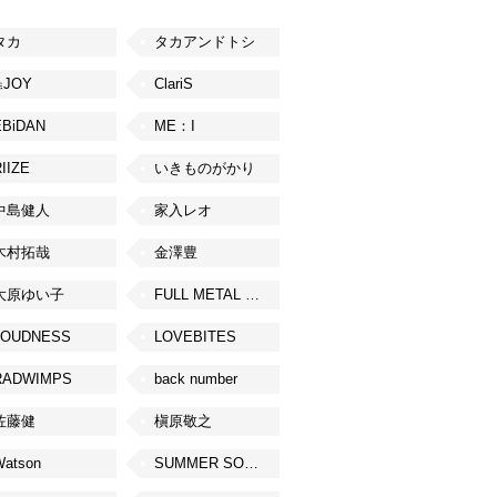
タカ
タカアンドトシ
≒JOY
ClariS
EBiDAN
ME：I
IIZE
いきものがかり
中島健人
家入レオ
木村拓哉
金澤豊
大原ゆい子
FULL METAL JAPAN 2026
LOUDNESS
LOVEBITES
RADWIMPS
back number
佐藤健
槇原敬之
Watson
SUMMER SONIC