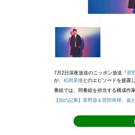
7月2日深夜放送のニッポン放送『
星
が、
松岡茉優
とのエピソードを披露
番組では、同番組を担当する構成作家が、
【別の記事】星野源＆菅田将暉、嵐