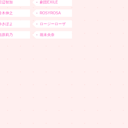
田辺智加
劇団EXILE
鈴木伸之
ROSYROSA
ゆきぽよ
ロージーローザ
指原莉乃
堀未央奈