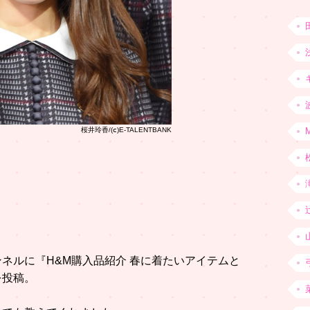
桜井玲香/(ⅽ)E-TALENTBANK
ャンネルに『H&M購入品紹介 春に着たいアイテムと
を投稿。