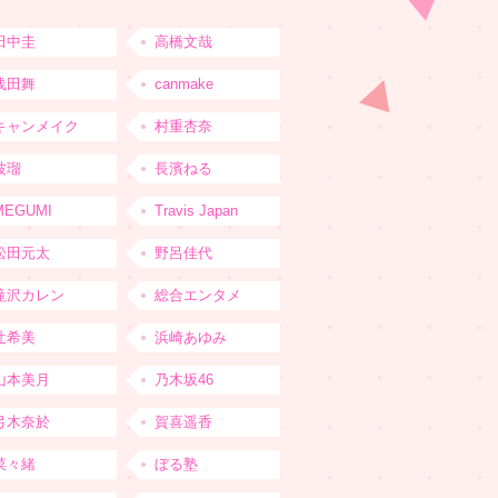
田中圭
高橋文哉
浅田舞
canmake
キャンメイク
村重杏奈
波瑠
長濱ねる
MEGUMI
Travis Japan
松田元太
野呂佳代
滝沢カレン
総合エンタメ
辻希美
浜崎あゆみ
山本美月
乃木坂46
弓木奈於
賀喜遥香
菜々緒
ぼる塾