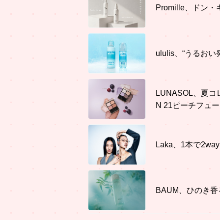
Promille、
ululis、“うる
LUNASOL、夏
N 21ピーチフュ
Laka、1本で2
BAUM、ひのき