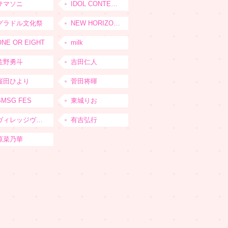
サマソニ
IDOL CONTENT EXPO
グラドル文化祭
NEW HORIZON FEST
ONE OR EIGHT
milk
佐野勇斗
吉田仁人
桜田ひより
菅田将暉
BMSG FES
東城りお
ヴィレッジヴァンガード
有吉弘行
原菜乃華