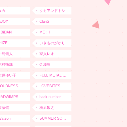
タカ
タカアンドトシ
≒JOY
ClariS
EBiDAN
ME：I
IIZE
いきものがかり
中島健人
家入レオ
木村拓哉
金澤豊
大原ゆい子
FULL METAL JAPAN 2026
LOUDNESS
LOVEBITES
RADWIMPS
back number
佐藤健
槇原敬之
Watson
SUMMER SONIC