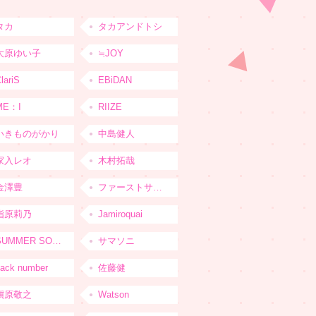
タカ
タカアンドトシ
大原ゆい子
≒JOY
lariS
EBiDAN
ME：I
RIIZE
いきものがかり
中島健人
家入レオ
木村拓哉
金澤豊
ファーストサマーウイカ
指原莉乃
Jamiroquai
SUMMER SONIC
サマソニ
ack number
佐藤健
槇原敬之
Watson