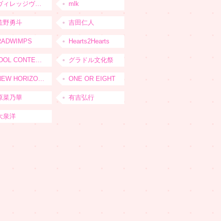
ヴィレッジヴァンガード
mlk
佐野勇斗
吉田仁人
RADWIMPS
Hearts2Hearts
IDOL CONTENT EXPO
グラドル文化祭
NEW HORIZON FEST
ONE OR EIGHT
原菜乃華
有吉弘行
大泉洋