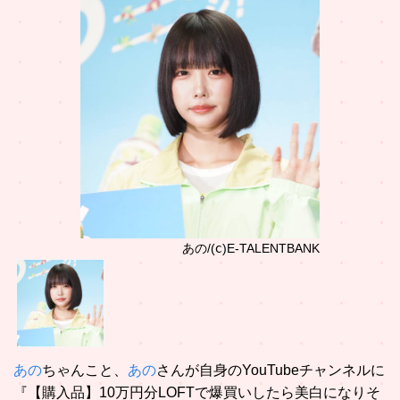
あの/(ⅽ)E-TALENTBANK
あの
ちゃんこと、
あの
さんが自身のYouTubeチャンネルに
『【購入品】10万円分LOFTで爆買いしたら美白になりそ