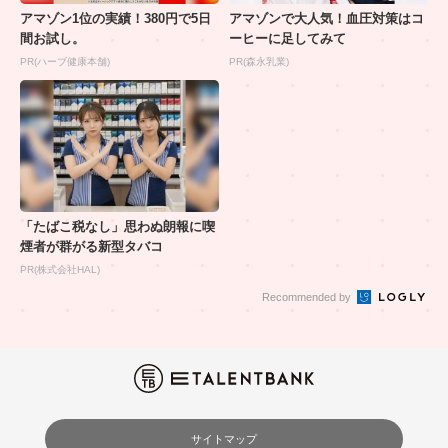
アマゾン1位の実績！380円で5日
アマゾンで大人気！血圧対策はコ
間お試し。
ーヒーに足してみて
PR(ハーブ健康本舗)
PR(森永乳業)
「たばこ税なし」思わぬ朗報に喫
煙者が群がる新型タバコ
PR(株式会社HAL)
Recommended by
サイトマップ