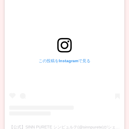
この投稿をInstagramで見る
【公式】SINN PURETE シンピュルテ(@sinnpurete)がシェアした投稿