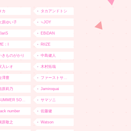
タカ
タカアンドトシ
大原ゆい子
≒JOY
lariS
EBiDAN
ME：I
RIIZE
いきものがかり
中島健人
家入レオ
木村拓哉
金澤豊
ファーストサマーウイカ
指原莉乃
Jamiroquai
SUMMER SONIC
サマソニ
ack number
佐藤健
槇原敬之
Watson