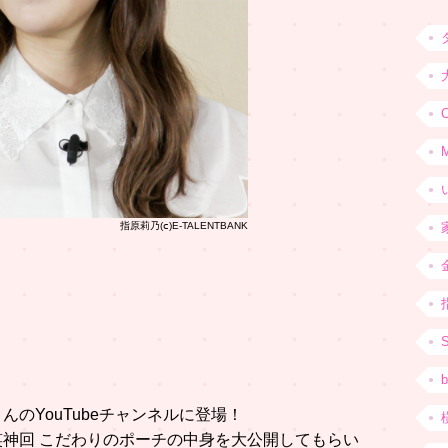
C
指原莉乃(ⅽ)E-TALENTBANK
b
のYouTubeチャンネルに登場！
神回 こだわりのポーチの中身を大公開してもらい