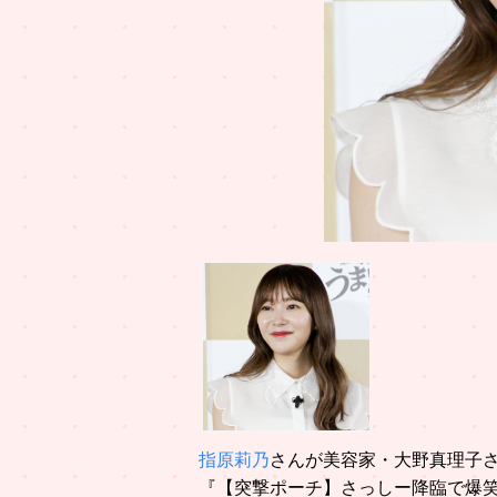
指原莉乃
さんが美容家・大野真理子さん
『【突撃ポーチ】さっしー降臨で爆笑