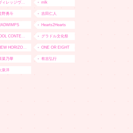
ヴィレッジヴァンガード
mlk
佐野勇斗
吉田仁人
RADWIMPS
Hearts2Hearts
IDOL CONTENT EXPO
グラドル文化祭
NEW HORIZON FEST
ONE OR EIGHT
原菜乃華
有吉弘行
大泉洋