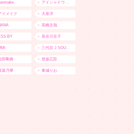
canmake
アイシャドウベース
アイメイク
大泉洋
HANA
高橋文哉
ESS BY
長谷川京子
ØMI
三代目 J SOUL BROTHERS from EXILE TRIBE
岩田剛典
登坂広臣
原菜乃華
東城りお