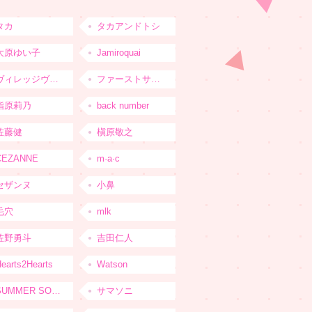
タカ
タカアンドトシ
大原ゆい子
Jamiroquai
ヴィレッジヴァンガード
ファーストサマーウイカ
指原莉乃
back number
佐藤健
槇原敬之
CEZANNE
m·a·c
セザンヌ
小鼻
毛穴
mlk
佐野勇斗
吉田仁人
earts2Hearts
Watson
SUMMER SONIC
サマソニ