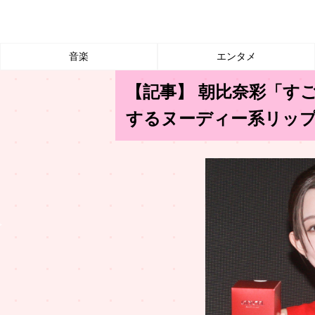
音楽
エンタメ
【記事】 朝比奈彩「す
するヌーディー系リッ