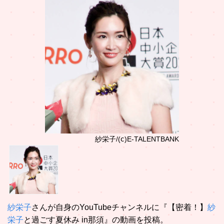
紗栄子/(ⅽ)E-TALENTBANK
紗栄子
さんが自身のYouTubeチャンネルに『【密着！】
紗
栄子
と過ごす夏休み in那須』の動画を投稿。