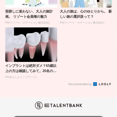
宿探しに迷わない、大人の旅計
大人の旅は、心のゆとりから。 新
画。 リゾート会員権の魅力
しい旅の選択肢って？
PR(リゾート・ステーション株式会社)
PR(リゾート・ステーション株式会社)
インプラントは絶対ダメ？65歳以
上の方は確認してみて。20名の歯
科医師監修のガイ...
PR(あんしんインプラント)
Recommended by