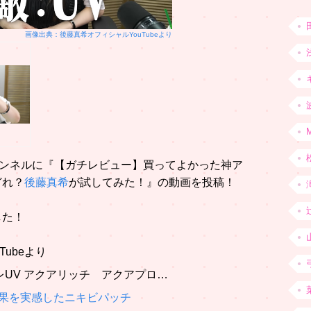
画像出典：後藤真希オフィシャルYouTubeより
チャンネルに『【ガチレビュー】買ってよかった神ア
どれ？
後藤真希
が試してみた！』の動画を投稿！
した！
Tubeより
レUV アクアリッチ アクアプロ…
効果を実感したニキビパッチ