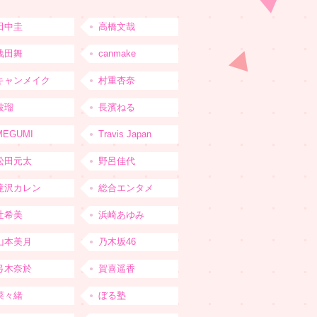
田中圭
高橋文哉
浅田舞
canmake
キャンメイク
村重杏奈
波瑠
長濱ねる
MEGUMI
Travis Japan
松田元太
野呂佳代
滝沢カレン
総合エンタメ
辻希美
浜崎あゆみ
山本美月
乃木坂46
弓木奈於
賀喜遥香
菜々緒
ぼる塾