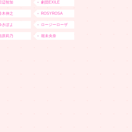
田辺智加
劇団EXILE
鈴木伸之
ROSYROSA
ゆきぽよ
ロージーローザ
指原莉乃
堀未央奈