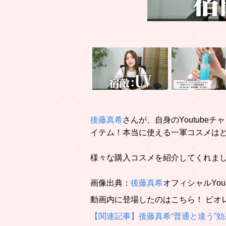
後藤真希
さんが、自身のYoutube
イテム！本当に使える一軍コスメは
様々な購入コスメを紹介してくれま
画像出典：
後藤真希
オフィシャルYou
動画内に登場したのはこちら！ ビオ
【関連記事】後藤真希“普通と違う”