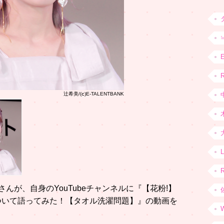
R
辻希美/(ⅽ)E-TALENTBANK
さんが、自身のYouTubeチャンネルに『【花粉!】
ついて語ってみた！【タオル洗濯問題】』の動画を