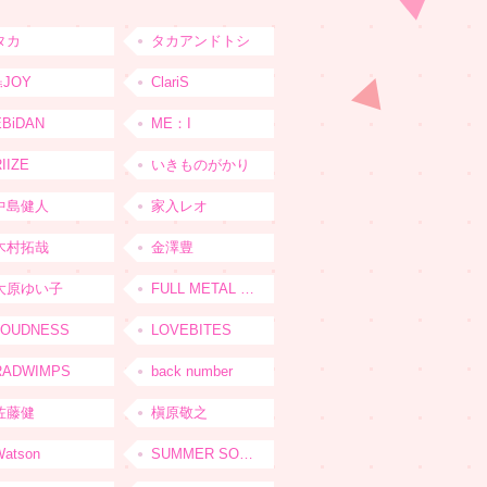
タカ
タカアンドトシ
≒JOY
ClariS
EBiDAN
ME：I
IIZE
いきものがかり
中島健人
家入レオ
木村拓哉
金澤豊
大原ゆい子
FULL METAL JAPAN 2026
LOUDNESS
LOVEBITES
RADWIMPS
back number
佐藤健
槇原敬之
Watson
SUMMER SONIC