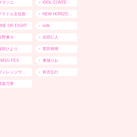
サマソニ
IDOL CONTENT EXPO
グラドル文化祭
NEW HORIZON FEST
ONE OR EIGHT
milk
佐野勇斗
吉田仁人
桜田ひより
菅田将暉
BMSG FES
東城りお
ヴィレッジヴァンガード
有吉弘行
原菜乃華