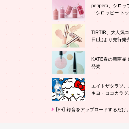
peripera、
「シロッピー ト
TIRTIR、大人
日(土)より先行発
KATE春の新商
発売
エイトザタラソ、
キヨ・ココカラグ
[PR]
録音をアップロードするだけ。