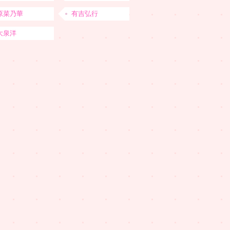
原菜乃華
有吉弘行
大泉洋