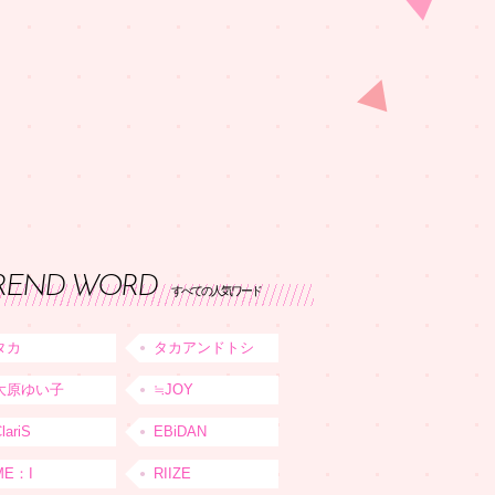
REND WORD
すべての人気ワード
タカ
タカアンドトシ
大原ゆい子
≒JOY
lariS
EBiDAN
ME：I
RIIZE