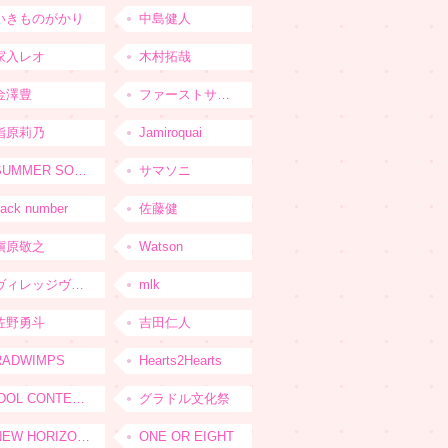
いきものがかり
中島健人
家入レオ
木村拓哉
金澤豊
ファーストサマーウイカ
指原莉乃
Jamiroquai
SUMMER SONIC
サマソニ
ack number
佐藤健
槇原敬之
Watson
ヴィレッジヴァンガード
mlk
佐野勇斗
吉田仁人
RADWIMPS
Hearts2Hearts
IDOL CONTENT EXPO
グラドル文化祭
NEW HORIZON FEST
ONE OR EIGHT