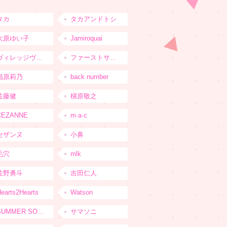
タカ
タカアンドトシ
大原ゆい子
Jamiroquai
ヴィレッジヴァンガード
ファーストサマーウイカ
指原莉乃
back number
佐藤健
槇原敬之
CEZANNE
m·a·c
セザンヌ
小鼻
毛穴
mlk
佐野勇斗
吉田仁人
earts2Hearts
Watson
SUMMER SONIC
サマソニ