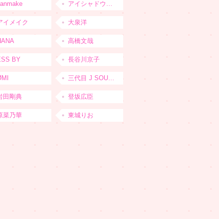
canmake
アイシャドウベース
アイメイク
大泉洋
HANA
高橋文哉
ESS BY
長谷川京子
ØMI
三代目 J SOUL BROTHERS from EXILE TRIBE
岩田剛典
登坂広臣
原菜乃華
東城りお