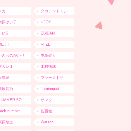
タカ
タカアンドトシ
大原ゆい子
≒JOY
lariS
EBiDAN
ME：I
RIIZE
いきものがかり
中島健人
家入レオ
木村拓哉
金澤豊
ファーストサマーウイカ
指原莉乃
Jamiroquai
SUMMER SONIC
サマソニ
ack number
佐藤健
槇原敬之
Watson