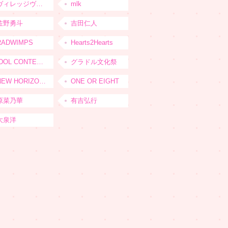
ヴィレッジヴァンガード
mlk
佐野勇斗
吉田仁人
RADWIMPS
Hearts2Hearts
IDOL CONTENT EXPO
グラドル文化祭
NEW HORIZON FEST
ONE OR EIGHT
原菜乃華
有吉弘行
大泉洋