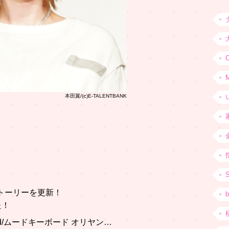
C
本田翼/(ⅽ)E-TALENTBANK
のストーリーを更新！
b
た！
red/ムードキーボード オリヤン…