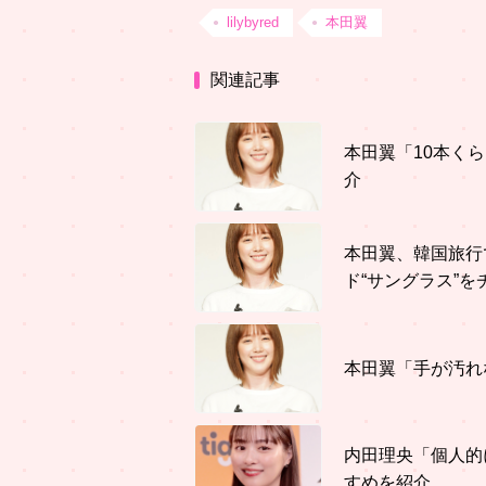
lilybyred
本田翼
関連記事
本田翼「10本く
介
本田翼、韓国旅行
ド“サングラス”を
本田翼「手が汚れ
内田理央「個人的
すめを紹介