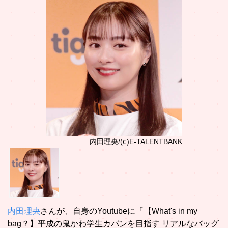
内田理央/(ⅽ)E-TALENTBANK
内田理央
さんが、自身のYoutubeに『【What's in my
bag？】平成の鬼かわ学生カバンを目指す リアルなバッグ