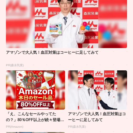
アマゾンで大人気！血圧対策はコーヒーに足してみて
PR(森永乳業)
「え、こんなセールやってた
アマゾンで大人気！血圧対策はコ
の？」80％OFF以上が続々登場！
ーヒーに足してみて
Amazonの本気が...
PR(Amazon)
PR(森永乳業)