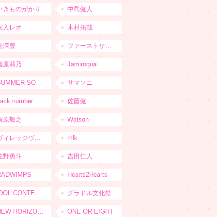
いきものがかり
中島健人
家入レオ
木村拓哉
金澤豊
ファーストサマーウイカ
指原莉乃
Jamiroquai
SUMMER SONIC
サマソニ
ack number
佐藤健
槇原敬之
Watson
ヴィレッジヴァンガード
mlk
佐野勇斗
吉田仁人
RADWIMPS
Hearts2Hearts
IDOL CONTENT EXPO
グラドル文化祭
NEW HORIZON FEST
ONE OR EIGHT