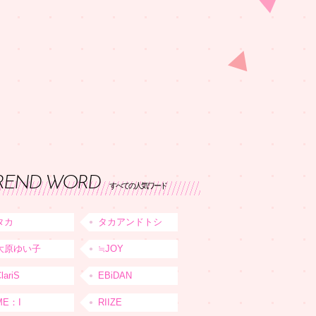
REND WORD
すべての人気ワード
タカ
タカアンドトシ
大原ゆい子
≒JOY
lariS
EBiDAN
ME：I
RIIZE