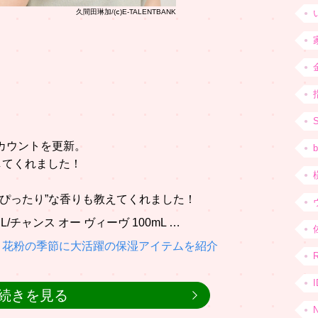
久間田琳加/(ⅽ)E-TALENTBANK
mアカウントを更新。
b
してくれました！
にぴったり”な香りも教えてくれました！
チャンス オー ヴィーヴ 100mL …
」花粉の季節に大活躍の保湿アイテムを紹介
続きを見る