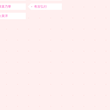
原菜乃華
有吉弘行
大泉洋