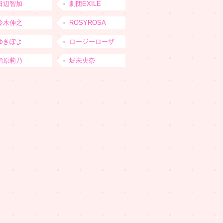
田辺智加
劇団EXILE
鈴木伸之
ROSYROSA
ゆきぽよ
ロージーローザ
指原莉乃
堀未央奈