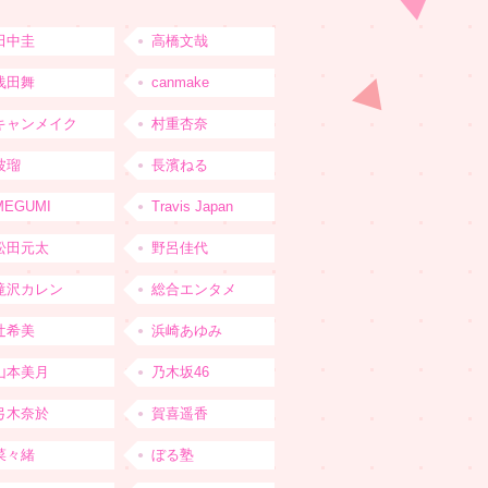
田中圭
高橋文哉
浅田舞
canmake
キャンメイク
村重杏奈
波瑠
長濱ねる
MEGUMI
Travis Japan
松田元太
野呂佳代
滝沢カレン
総合エンタメ
辻希美
浜崎あゆみ
山本美月
乃木坂46
弓木奈於
賀喜遥香
菜々緒
ぼる塾