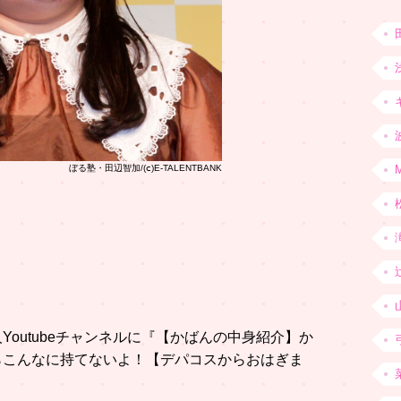
ぼる塾・田辺智加/(ⅽ)E-TALENTBANK
Youtubeチャンネルに『【かばんの中身紹介】か
らこんなに持てないよ！【デパコスからおはぎま