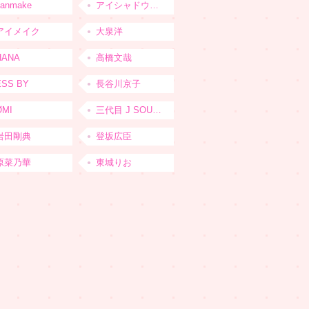
canmake
アイシャドウベース
アイメイク
大泉洋
HANA
高橋文哉
ESS BY
長谷川京子
ØMI
三代目 J SOUL BROTHERS from EXILE TRIBE
岩田剛典
登坂広臣
原菜乃華
東城りお