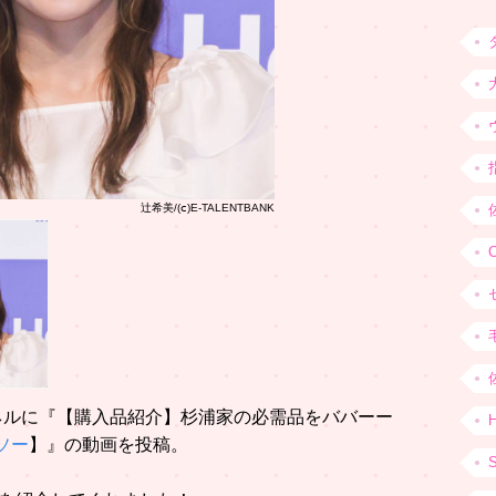
辻希美/(ⅽ)E-TALENTBANK
ャンネルに『【購入品紹介】杉浦家の必需品をババーー
H
ソー
】』の動画を投稿。