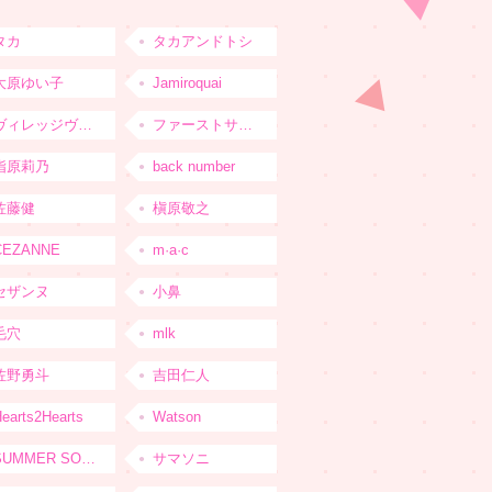
タカ
タカアンドトシ
大原ゆい子
Jamiroquai
ヴィレッジヴァンガード
ファーストサマーウイカ
指原莉乃
back number
佐藤健
槇原敬之
CEZANNE
m·a·c
セザンヌ
小鼻
毛穴
mlk
佐野勇斗
吉田仁人
earts2Hearts
Watson
SUMMER SONIC
サマソニ